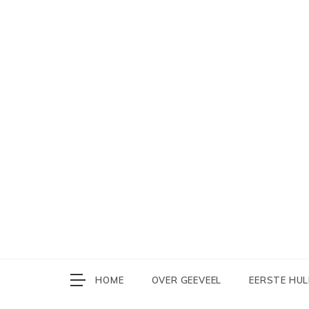
Ga
naar
de
inhoud
HOME
OVER GEEVEEL
EERSTE HU